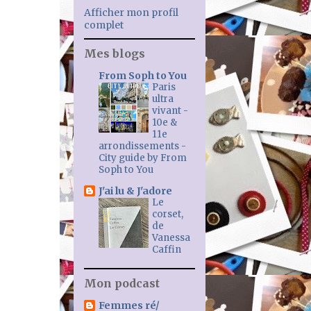
Afficher mon profil
complet
Mes blogs
From Soph to You
Paris
ultra
vivant -
10e &
11e
arrondissements -
City guide by From
Soph to You
J'ai lu & J'adore
Le
corset,
de
Vanessa
Caffin
Mon podcast
Femmes ré/