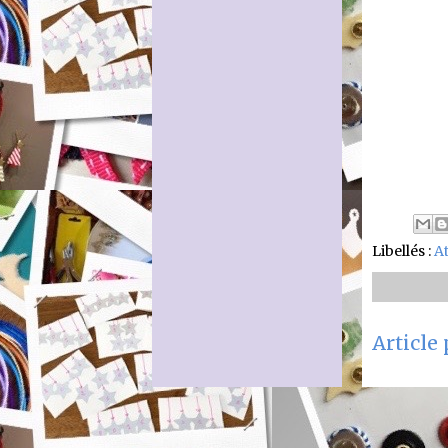
Libellés :
A
Article