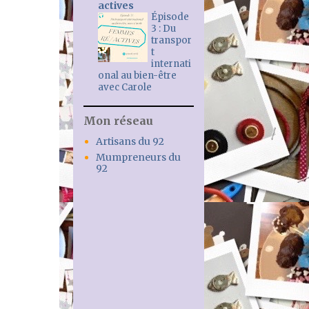
actives
Épisode
3 : Du
transpor
t
internati
onal au bien-être
avec Carole
Mon réseau
Artisans du 92
Mumpreneurs du
92