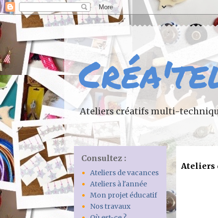
Créa'te
Ateliers créatifs multi-techniq
Consultez :
Ateliers
Ateliers de vacances
Ateliers à l'année
Mon projet éducatif
Nos travaux
Où est-ce ?